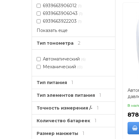
6939663906012
(1)
6939663906043
(1)
6939663922203
(1)
Показать еще
Тип тонометра
2
Автоматический
(6)
Механический
(0)
Тип питания
1
Авто
Тип элементов питания
1
давл
(ман
В нал
Точность измерения /-
1
878
Количество батареек
1
Размер манжеты
1