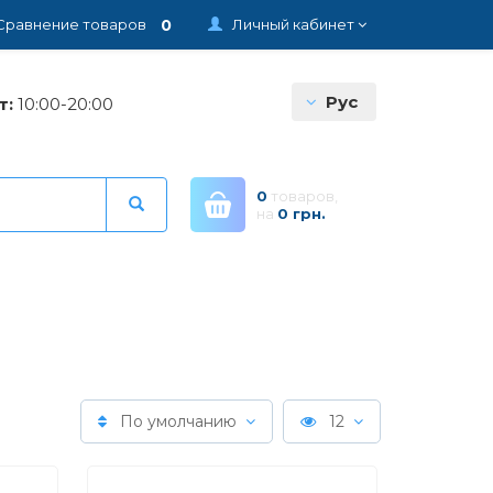
0
Сравнение товаров
Личный кабинет
Рус
т:
10:00-20:00
0
товаров,
на
0 грн.
По умолчанию
12