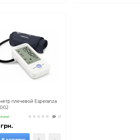
метр плечевой Esperanza
002
ичии
0
 грн.
В корзину