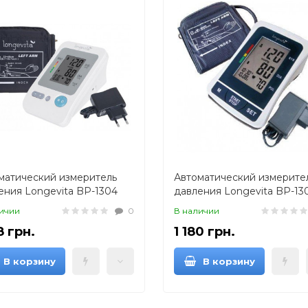
матический измеритель
Автоматический измерите
ения Longevita BP-1304
давления Longevita BP-13
жета на плечо)
(манжета на плечо)
ичии
0
В наличии
8 грн.
1 180 грн.
В корзину
В корзину