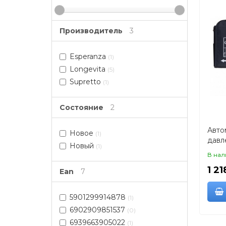
Производитель
3
Esperanza
(1)
Longevita
(5)
Supretto
(1)
Состояние
2
Авто
Новое
(1)
давл
Новый
(1)
(ман
В нал
1 21
Ean
7
5901299914878
(1)
6902909851537
(0)
6939663905022
(1)