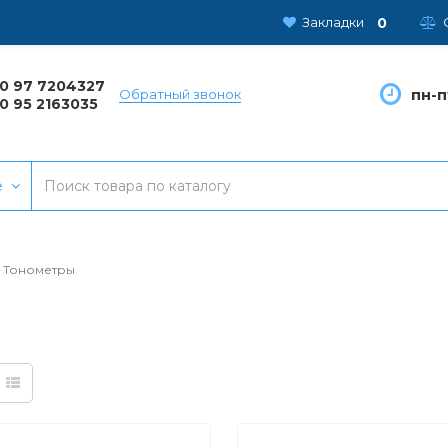
0
Закладки
0 97 7204327
пн-п
Обратный звонок
0 95 2163035
е
Тонометры