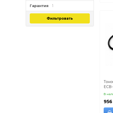
Гарантия
1
Фильтровать
Тоно
ECB-
В нал
956