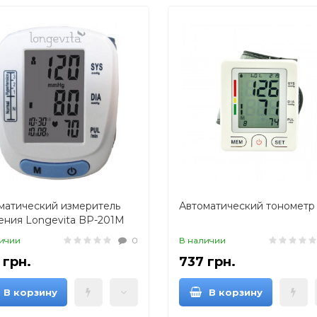
матический измеритель
Автоматический тонометр
ения Longevita BP-201M
жета на запястье)
ичии
0
В наличии
 грн.
737 грн.
В корзину
В корзину