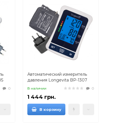
ль
Автоматический измеритель
05
давления Longevita BP-1307
(манжета на плечо)
0
В наличии
0
1 444 грн.
В корзину